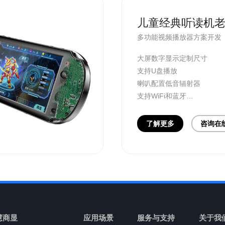
儿童经典听读机
多功能视频播放器方案开发
大屏数字显示定制尺寸
支持U盘播放
喇叭配置低音辐射器
支持WiFi和蓝牙
提供音视频解码器芯片PCB
了解更多
咨询在
慧商显
应用场景
服务与支持
关于我