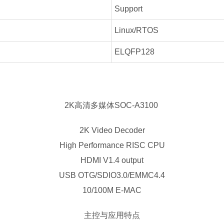
Support
Linux/RTOS
ELQFP128
2K高清多媒体SOC-A3100
2K Video Decoder
High Performance RISC CPU
HDMI V1.4 output
USB OTG/SDIO3.0/EMMC4.4
10/100M E-MAC
主控与应用特点