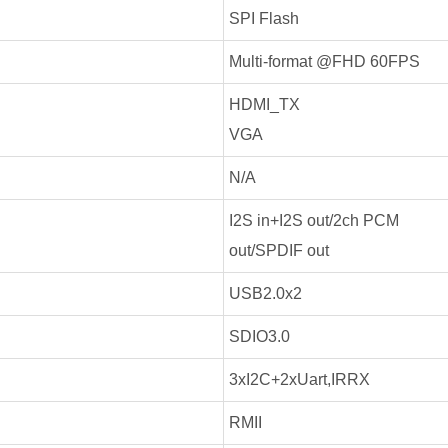
SPI Flash
Multi-format @FHD 60FPS
HDMI_TX
VGA
N/A
I2S in+I2S out/2ch PCM
out/SPDIF out
USB2.0x2
SDIO3.0
3xI2C+2xUart,IRRX
RMII